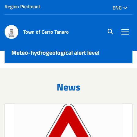
Region Piedmont
ENG
Town of Cerro Tanaro
site.searc
Men
Meteo-hydrogeological alert level
News