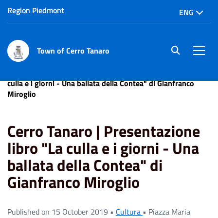
Region Piedmont
ENG
Town of Cerro Tanaro
site.searc
Men
Home
Eventi
Cerro Tanaro | Presentazione libro "La
culla e i giorni - Una ballata della Contea" di Gianfranco
Miroglio
Cerro Tanaro | Presentazione
libro "La culla e i giorni - Una
ballata della Contea" di
Gianfranco Miroglio
Published on 15 October 2019 •
Cultura
•
Piazza Maria