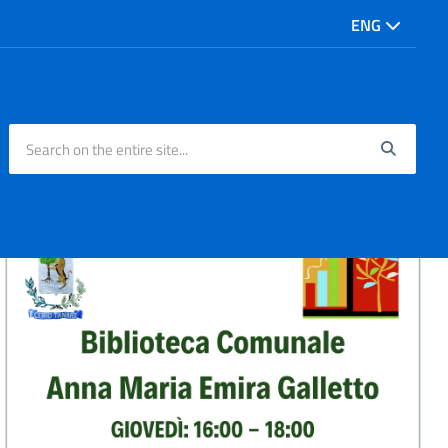
ENG
Search on the entire site...
Searc