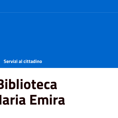
omunale Anna Maria Emira Galletto
Servizi al cittadino
Biblioteca
aria Emira