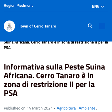
Region Piedmont
ENG
Town of Cerro Tanaro
site.searc
Men
Home
News
Ambiente
Informativa sulla Peste
Suina Africana. Cerro Tanaro è in zona di restrizione II per la
PSA
Informativa sulla Peste Suina
Africana. Cerro Tanaro è in
zona di restrizione II per la
PSA
Published on 14 March 2024 •
Agricoltura
,
Ambiente
,