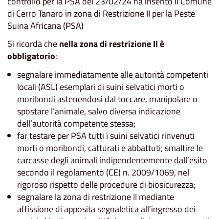
controllo per la PSA del 23/02/24 ha inserito il Comune
di Cerro Tanaro in zona di Restrizione II per la Peste
Suina Africana (PSA)
Si ricorda che
nella zona di restrizione II è
obbligatorio
:
segnalare immediatamente alle autorità competenti
locali (ASL) esemplari di suini selvatici morti o
moribondi astenendosi dal toccare, manipolare o
spostare l’animale, salvo diversa indicazione
dell’autorità competente stessa;
far testare per PSA tutti i suini selvatici rinvenuti
morti o moribondi, catturati e abbattuti; smaltire le
carcasse degli animali indipendentemente dall’esito
secondo il regolamento (CE) n. 2009/1069, nel
rigoroso rispetto delle procedure di biosicurezza;
segnalare la zona di restrizione II mediante
affissione di apposita segnaletica all’ingresso dei