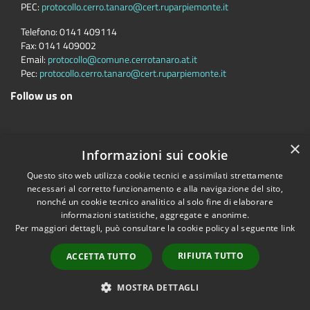
PEC:
protocollo.cerro.tanaro@cert.ruparpiemonte.it
Telefono:
0141 409114
Fax:
0141 409002
Email:
protocollo@comune.cerrotanaro.at.it
Pec:
protocollo.cerro.tanaro@cert.ruparpiemonte.it
Follow us on
×
Informazioni sui cookie
Accessibility
Privacy
Cookie
Sitemap
RDP/DPO
Questo sito web utilizza cookie tecnici e assimilati strettamente
Dichiarazione di accessibilità
necessari al corretto funzionamento e alla navigazione del sito,
Comune convenzionato
Astigov
nonché un cookie tecnico analitico al solo fine di elaborare
informazioni statistiche, aggregate e anonime.
Progetto
|
Convenzione
|
Adesioni
Per maggiori dettagli, può consultare la cookie policy al seguente
link
•
Accesso redazione
RIFIUTA TUTTO
ACCETTA TUTTO
MOSTRA DETTAGLI