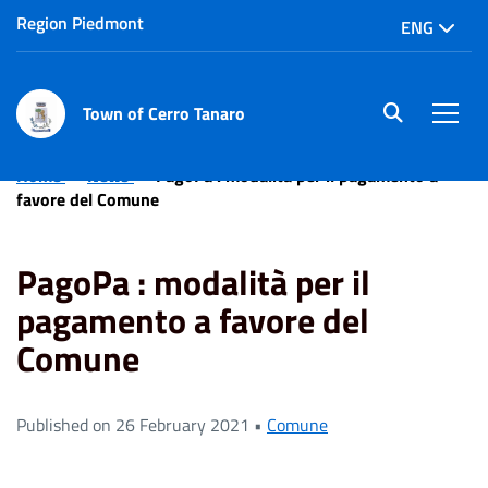
Region Piedmont
ENG
Town of Cerro Tanaro
site.searc
Men
Home
News
PagoPa : modalità per il pagamento a
favore del Comune
PagoPa : modalità per il
pagamento a favore del
Comune
Published on 26 February 2021 •
Comune